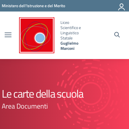
Vai ai contenuti
Vai al menu di navigazione
Vai al footer
Ministero dell'Istruzione e del Merito
Liceo
Scientifico e
Linguistico
Statale
Guglielmo
Marconi
Le carte della scuola
Area Documenti