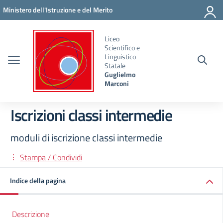
Vai ai contenuti
Vai al menu di navigazione
Vai al footer
Ministero dell'Istruzione e del Merito
Liceo
Scientifico e
Linguistico
Statale
Guglielmo
Marconi
Iscrizioni classi intermedie
moduli di iscrizione classi intermedie
Stampa / Condividi
Indice della pagina
Descrizione