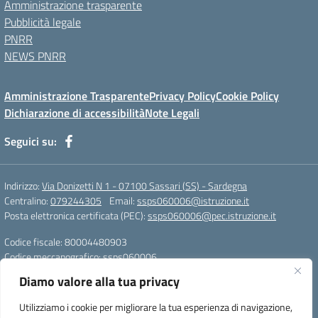
Amministrazione trasparente
Pubblicità legale
PNRR
NEWS PNRR
Amministrazione Trasparente
Privacy Policy
Cookie Policy
Dichiarazione di accessibilità
Note Legali
Seguici su:
Indirizzo:
Via Donizetti N 1 - 07100 Sassari (SS) - Sardegna
Centralino:
079244305
Email:
ssps060006@istruzione.it
Posta elettronica certificata (PEC):
ssps060006@pec.istruzione.it
Codice fiscale: 80004480903
Codice meccanografico:
ssps060006
Codice Indice delle Pubbliche Amministrazioni (IPA): istsc_ssps060006
Diamo valore alla tua privacy
Codice unico di fatturazione (CUF): UFZDAC
Utilizziamo i cookie per migliorare la tua esperienza di navigazione,
TU - 522 - 0316743 LS G. MARCONI SS IBAN