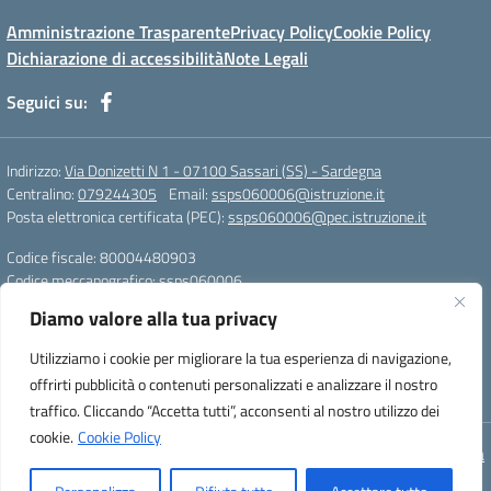
Amministrazione Trasparente
Privacy Policy
Cookie Policy
Dichiarazione di accessibilità
Note Legali
Seguici su:
Indirizzo:
Via Donizetti N 1 - 07100 Sassari (SS) - Sardegna
Centralino:
079244305
Email:
ssps060006@istruzione.it
Posta elettronica certificata (PEC):
ssps060006@pec.istruzione.it
Codice fiscale: 80004480903
Codice meccanografico:
ssps060006
Codice Indice delle Pubbliche Amministrazioni (IPA): istsc_ssps060006
Diamo valore alla tua privacy
Codice unico di fatturazione (CUF): UFZDAC
Utilizziamo i cookie per migliorare la tua esperienza di navigazione,
TU - 522 - 0316743 LS G. MARCONI SS IBAN
offrirti pubblicità o contenuti personalizzati e analizzare il nostro
IT72S0101517208000070058412
traffico. Cliccando “Accetta tutti”, acconsenti al nostro utilizzo dei
cookie.
Cookie Policy
Concept & Design by Designers Italia