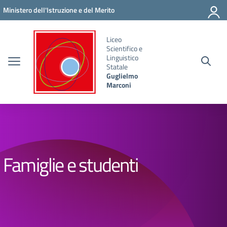
Vai ai contenuti
Vai al menu di navigazione
Vai al footer
Ministero dell'Istruzione e del Merito
Liceo
Scientifico e
Linguistico
Statale
Guglielmo
Marconi
Famiglie e studenti