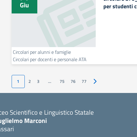
Giu
per studenti 
Circolari per alunni e famiglie
Circolari per docenti e personale ATA
1
2
3
…
75
76
77
Pagina successiva
ceo Scientifico e Linguistico Statale
uglielmo Marconi
ssari