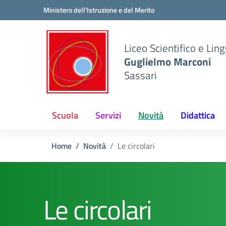
Vai ai contenuti
Vai al menu di navigazione
Vai al footer
Ministero dell'Istruzione e del Merito
Liceo Scientifico e Ling
Guglielmo Marconi
Sassari
Scuola
Servizi
Novità
Didattica
Home
Novità
Le circolari
Le circolari