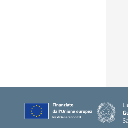
Li
G
Sa