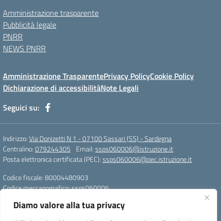
Amministrazione trasparente
Pubblicità legale
PNRR
NEWS PNRR
Amministrazione Trasparente
Privacy Policy
Cookie Policy
Dichiarazione di accessibilità
Note Legali
Seguici su:
Indirizzo:
Via Donizetti N 1 - 07100 Sassari (SS) - Sardegna
Centralino:
079244305
Email:
ssps060006@istruzione.it
Posta elettronica certificata (PEC):
ssps060006@pec.istruzione.it
Codice fiscale: 80004480903
Codice meccanografico:
ssps060006
Codice Indice delle Pubbliche Amministrazioni (IPA): istsc_ssps060006
Diamo valore alla tua privacy
Codice unico di fatturazione (CUF): UFZDAC