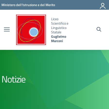
Vai ai contenuti
Vai al menu di navigazione
Vai al footer
Ministero dell'Istruzione e del Merito
Liceo
Scientifico e
Linguistico
Statale
Guglielmo
Marconi
Notizie