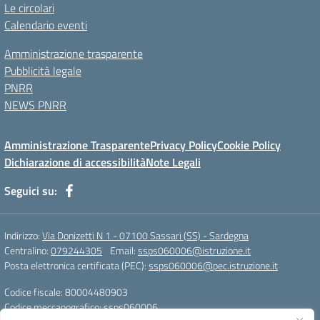
Le circolari
Calendario eventi
Amministrazione trasparente
Pubblicità legale
PNRR
NEWS PNRR
Amministrazione Trasparente
Privacy Policy
Cookie Policy
Dichiarazione di accessibilità
Note Legali
Seguici su:
Indirizzo:
Via Donizetti N 1 - 07100 Sassari (SS) - Sardegna
Centralino:
079244305
Email:
ssps060006@istruzione.it
Posta elettronica certificata (PEC):
ssps060006@pec.istruzione.it
Codice fiscale: 80004480903
Codice meccanografico:
ssps060006