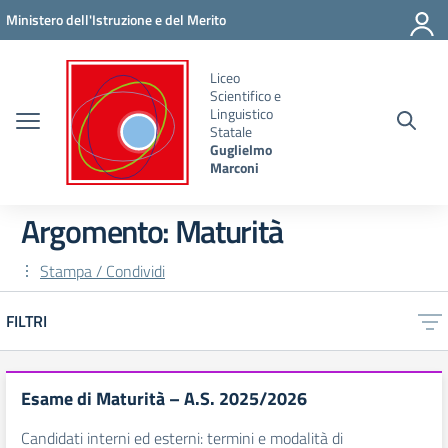
Vai ai contenuti
Vai al menu di navigazione
Vai al footer
Ministero dell'Istruzione e del Merito
Liceo
Scientifico e
Linguistico
Statale
Guglielmo
Marconi
Argomento: Maturità
Stampa / Condividi
FILTRI
Esame di Maturità – A.S. 2025/2026
Candidati interni ed esterni: termini e modalità di