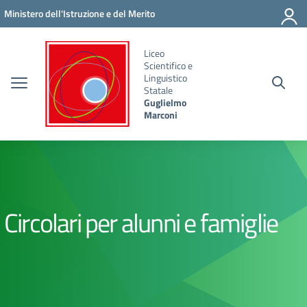
Vai ai contenuti
Vai al menu di navigazione
Vai al footer
Ministero dell'Istruzione e del Merito
Liceo
Scientifico e
Linguistico
Statale
Guglielmo
Marconi
Circolari per alunni e famiglie