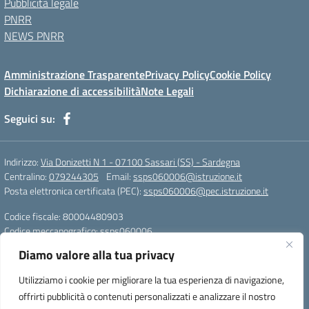
Pubblicità legale
PNRR
NEWS PNRR
Amministrazione Trasparente
Privacy Policy
Cookie Policy
Dichiarazione di accessibilità
Note Legali
Seguici su:
Indirizzo:
Via Donizetti N 1 - 07100 Sassari (SS) - Sardegna
Centralino:
079244305
Email:
ssps060006@istruzione.it
Posta elettronica certificata (PEC):
ssps060006@pec.istruzione.it
Codice fiscale: 80004480903
Codice meccanografico:
ssps060006
Codice Indice delle Pubbliche Amministrazioni (IPA): istsc_ssps060006
Diamo valore alla tua privacy
Codice unico di fatturazione (CUF): UFZDAC
Utilizziamo i cookie per migliorare la tua esperienza di navigazione,
TU - 522 - 0316743 LS G. MARCONI SS IBAN
offrirti pubblicità o contenuti personalizzati e analizzare il nostro
IT72S0101517208000070058412