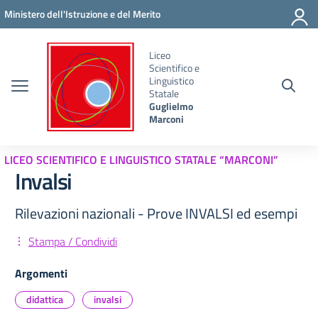
Vai ai contenuti
Vai al menu di navigazione
Vai al footer
Ministero dell'Istruzione e del Merito
Liceo
Scientifico e
Linguistico
Statale
Guglielmo
Marconi
LICEO SCIENTIFICO E LINGUISTICO STATALE “MARCONI”
Invalsi
Rilevazioni nazionali - Prove INVALSI ed esempi
Stampa / Condividi
Argomenti
didattica
invalsi