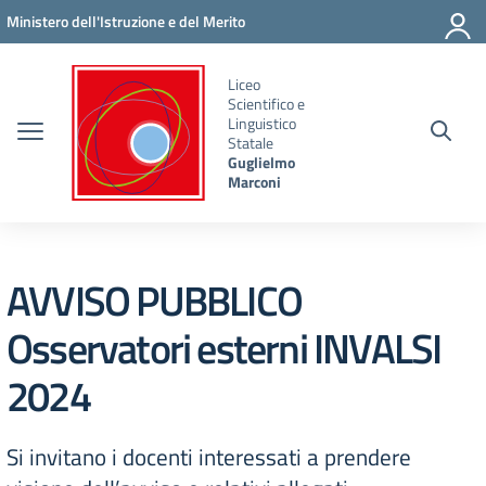
Vai ai contenuti
Vai al menu di navigazione
Vai al footer
Ministero dell'Istruzione e del Merito
Liceo
Scientifico e
Linguistico
Statale
Guglielmo
Marconi
AVVISO PUBBLICO
Osservatori esterni INVALSI
2024
Si invitano i docenti interessati a prendere