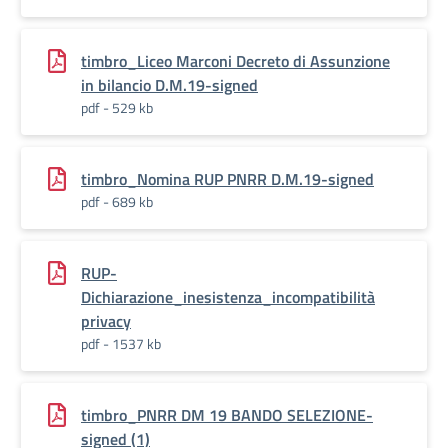
timbro_Liceo Marconi Decreto di Assunzione
in bilancio D.M.19-signed
pdf - 529 kb
timbro_Nomina RUP PNRR D.M.19-signed
pdf - 689 kb
RUP-
Dichiarazione_inesistenza_incompatibilità
privacy
pdf - 1537 kb
timbro_PNRR DM 19 BANDO SELEZIONE-
signed (1)