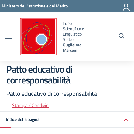
Vai ai contenuti
Vai al menu di navigazione
Vai al footer
Ministero dell'Istruzione e del Merito
Liceo
Scientifico e
Linguistico
Statale
Guglielmo
Marconi
Patto educativo di
corresponsabilità
Patto educativo di corresponsabilità
Stampa / Condividi
Indice della pagina