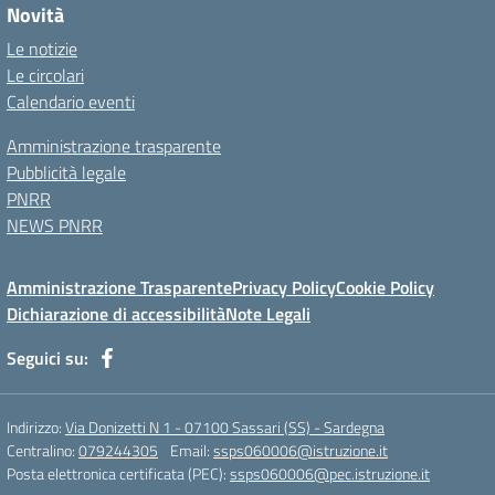
Novità
Le notizie
Le circolari
Calendario eventi
Amministrazione trasparente
Pubblicità legale
PNRR
NEWS PNRR
Amministrazione Trasparente
Privacy Policy
Cookie Policy
Dichiarazione di accessibilità
Note Legali
Seguici su:
Indirizzo:
Via Donizetti N 1 - 07100 Sassari (SS) - Sardegna
Centralino:
079244305
Email:
ssps060006@istruzione.it
Posta elettronica certificata (PEC):
ssps060006@pec.istruzione.it