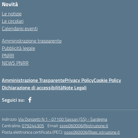
Novità
Le notizie
Le circolari
Calendario eventi
Amministrazione trasparente
Pubblicità legale
PNRR
NEWS PNRR
Amministrazione Trasparente
Privacy Policy
Cookie Policy
Dichiarazione di accessibilità
Note Legali
Seguici su:
Indirizzo:
Via Donizetti N 1 - 07100 Sassari (SS) - Sardegna
Centralino:
079244305
Email:
ssps060006@istruzione.it
Posta elettronica certificata (PEC):
ssps060006@pec.istruzione.it