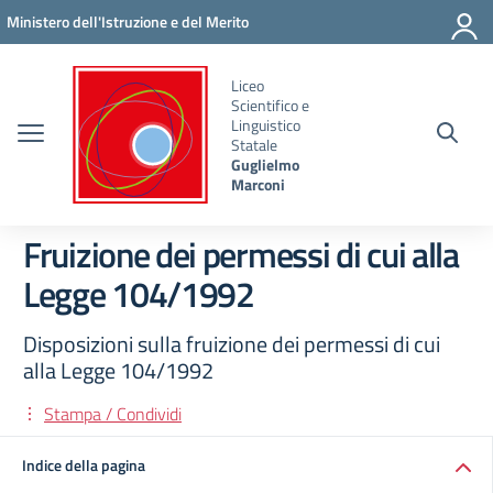
Vai ai contenuti
Vai al menu di navigazione
Vai al footer
Ministero dell'Istruzione e del Merito
Liceo
Scientifico e
Linguistico
Statale
Guglielmo
Marconi
Fruizione dei permessi di cui alla
Legge 104/1992
Disposizioni sulla fruizione dei permessi di cui
alla Legge 104/1992
Stampa / Condividi
Indice della pagina