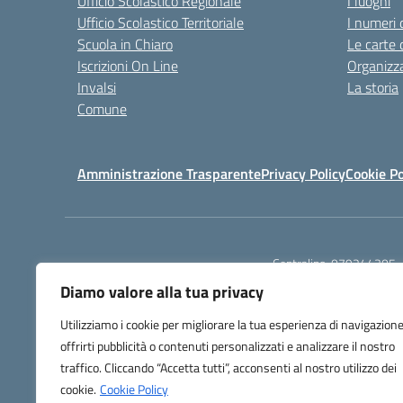
Ufficio Scolastico Regionale
I luoghi
Ufficio Scolastico Territoriale
I numeri 
Scuola in Chiaro
Le carte 
Iscrizioni On Line
Organizz
Invalsi
La storia
Comune
Amministrazione Trasparente
Privacy Policy
Cookie Po
Centralino:
079244305
Diamo valore alla tua privacy
Utilizziamo i cookie per migliorare la tua esperienza di navigazione
offrirti pubblicità o contenuti personalizzati e analizzare il nostro
traffico. Cliccando “Accetta tutti”, acconsenti al nostro utilizzo dei
TU
cookie.
Cookie Policy