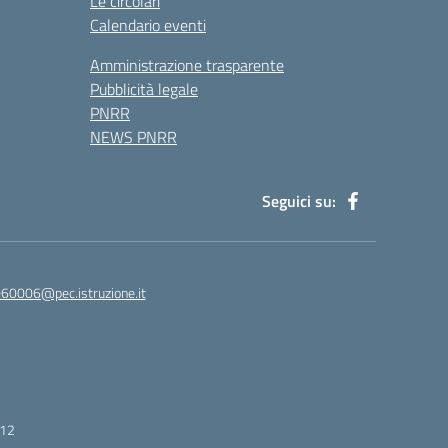
Le circolari
Calendario eventi
Amministrazione trasparente
Pubblicità legale
PNRR
NEWS PNRR
Seguici su:
60006@pec.istruzione.it
412