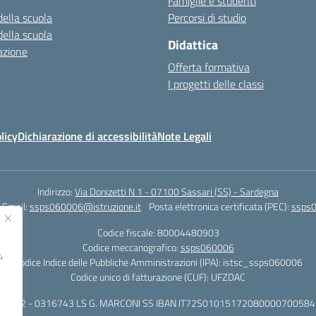
Famiglie e studenti
della scuola
Percorsi di studio
della scuola
Didattica
azione
Offerta formativa
I progetti delle classi
licy
Dichiarazione di accessibilità
Note Legali
Indirizzo:
Via Donizetti N 1 - 07100 Sassari (SS) - Sardegna
Email:
ssps060006@istruzione.it
Posta elettronica certificata (PEC):
ssps0
Codice fiscale: 80004480903
Codice meccanografico:
ssps060006
,
Codice Indice delle Pubbliche Amministrazioni (IPA): istsc_ssps060006
Codice unico di fatturazione (CUF): UFZDAC
 - 522 - 0316743 LS G. MARCONI SS IBAN IT72S0101517208000070058