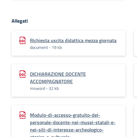
Allegati
Richiesta uscita didattica mezza giornata
document - 19 kb
DICHIARAZIONE DOCENTE
ACCOMPAGNATORE
msword - 32 kb
Modulo-di-accesso-gratuito-del-
personale-docente-nei-musei-statali-e-
nei-siti-di-interesse-archeologico-