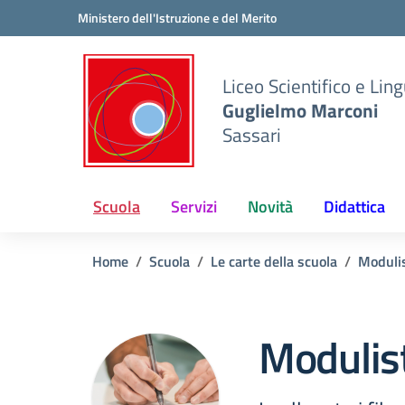
Vai ai contenuti
Vai al menu di navigazione
Vai al footer
Ministero dell'Istruzione e del Merito
Liceo Scientifico e Ling
Guglielmo Marconi
Sassari
Scuola
Servizi
Novità
Didattica
Home
Scuola
Le carte della scuola
Modulis
Modulist