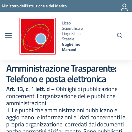
Vai ai contenuti
Vai al menu di navigazione
Vai al footer
Ministero dell'Istruzione e del Merito
Liceo
Scientifico e
Linguistico
Statale
Guglielmo
Marconi
Amministrazione Trasparente:
Telefono e posta elettronica
Art. 13, c. 1 lett. d
– Obblighi di pubblicazione
concernenti l’organizzazione delle pubbliche
amministrazioni
1. Le pubbliche amministrazioni pubblicano e
aggiornano le informazioni e i dati concernenti la
propria organizzazione, corredati dai documenti
anche normativi di riferimento. Sono pubblicati,