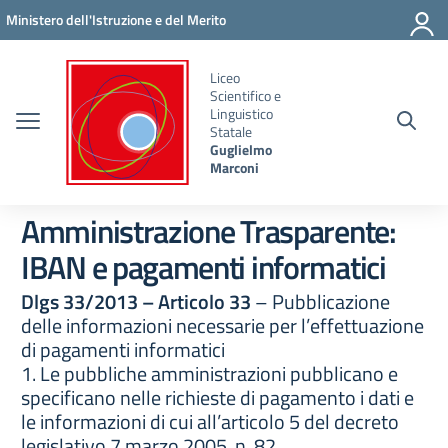
Vai ai contenuti
Vai al menu di navigazione
Vai al footer
Ministero dell'Istruzione e del Merito
Liceo
Scientifico e
Linguistico
Statale
Guglielmo
Marconi
Amministrazione Trasparente:
IBAN e pagamenti informatici
Dlgs 33/2013 – Articolo 33
– Pubblicazione
delle informazioni necessarie per l’effettuazione
di pagamenti informatici
1. Le pubbliche amministrazioni pubblicano e
specificano nelle richieste di pagamento i dati e
le informazioni di cui all’articolo 5 del decreto
legislativo 7 marzo 2005, n. 82.