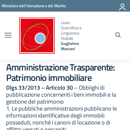
Vai ai contenuti
Vai al menu di navigazione
Vai al footer
Ministero dell'Istruzione e del Merito
Liceo
Scientifico e
Linguistico
Statale
Guglielmo
Marconi
Amministrazione Trasparente:
Patrimonio immobiliare
Dlgs 33/2013 – Articolo 30
– Obblighi di
pubblicazione concernenti i beni immobili e la
gestione del patrimonio
1. Le pubbliche amministrazioni pubblicano le
informazioni identificative degli immobili
posseduti, nonché i canoni di locazione o di
affitto versati o percepiti.