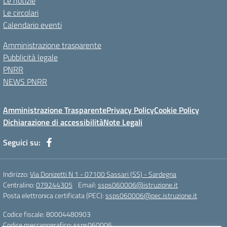
Le notizie
Le circolari
Calendario eventi
Amministrazione trasparente
Pubblicità legale
PNRR
NEWS PNRR
Amministrazione Trasparente
Privacy Policy
Cookie Policy
Dichiarazione di accessibilità
Note Legali
Seguici su:
Indirizzo:
Via Donizetti N 1 - 07100 Sassari (SS) - Sardegna
Centralino:
079244305
Email:
ssps060006@istruzione.it
Posta elettronica certificata (PEC):
ssps060006@pec.istruzione.it
Codice fiscale: 80004480903
Codice meccanografico:
ssps060006