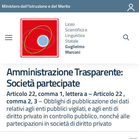
Vai ai contenuti
Vai al menu di navigazione
Vai al footer
Ministero dell'Istruzione e del Merito
Liceo
Scientifico e
Linguistico
Statale
Guglielmo
Marconi
Amministrazione Trasparente:
Società partecipate
Articolo 22, comma 1, lettera a – Articolo 22 ,
comma 2, 3
– Obblighi di pubblicazione dei dati
relativi agli enti pubblici vigilati, e agli enti di
diritto privato in controllo pubblico, nonché alle
partecipazioni in società di diritto privato