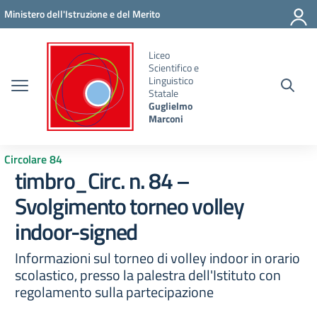
Vai ai contenuti
Vai al menu di navigazione
Vai al footer
Ministero dell'Istruzione e del Merito
Liceo
Scientifico e
Linguistico
Statale
Guglielmo
Marconi
Circolare 84
timbro_Circ. n. 84 –
Svolgimento torneo volley
indoor-signed
Informazioni sul torneo di volley indoor in orario
scolastico, presso la palestra dell'Istituto con
regolamento sulla partecipazione