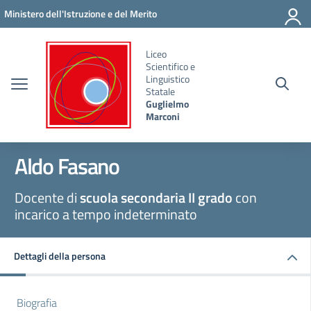
Vai ai contenuti
Vai al menu di navigazione
Vai al footer
Ministero dell'Istruzione e del Merito
Liceo
Scientifico e
Linguistico
Statale
Guglielmo
Marconi
Aldo Fasano
Docente di
scuola secondaria II grado
con
incarico a tempo indeterminato
Dettagli della persona
Biografia