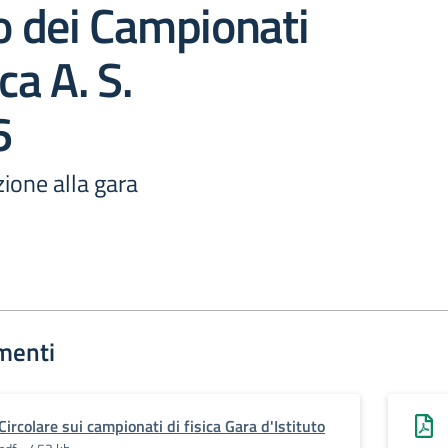
to dei Campionati
ica A. S.
6
zione alla gara
menti
Circolare sui campionati di fisica Gara d'Istituto