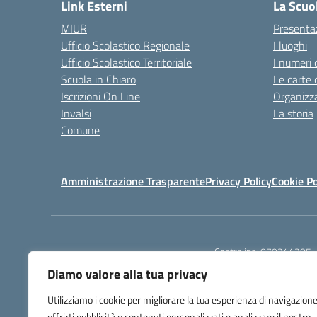
Link Esterni
La Scuo
MIUR
Presenta
Ufficio Scolastico Regionale
I luoghi
Ufficio Scolastico Territoriale
I numeri 
Scuola in Chiaro
Le carte 
Iscrizioni On Line
Organizz
Invalsi
La storia
Comune
Amministrazione Trasparente
Privacy Policy
Cookie Po
Centralino:
079244305
Diamo valore alla tua privacy
Utilizziamo i cookie per migliorare la tua esperienza di navigazione
offrirti pubblicità o contenuti personalizzati e analizzare il nostro