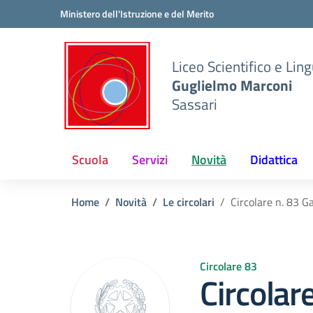
Vai ai contenuti
Vai al menu di navigazione
Vai al footer
Ministero dell'Istruzione e del Merito
Liceo Scientifico e Ling
Guglielmo Marconi
Sassari
Scuola
Servizi
Novità
Didattica
Home
Novità
Le circolari
Circolare n. 83 Ga
Circolare 83
Circolar