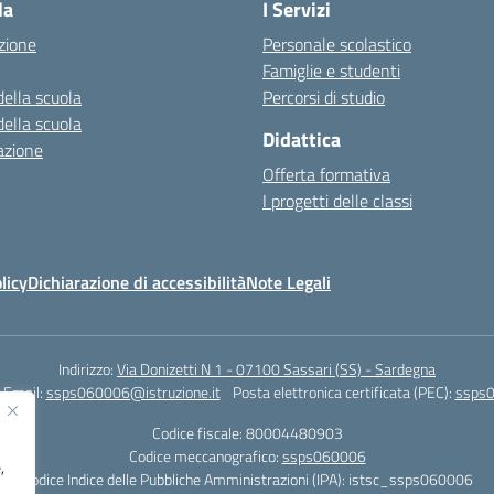
la
I Servizi
zione
Personale scolastico
Famiglie e studenti
della scuola
Percorsi di studio
della scuola
Didattica
azione
Offerta formativa
I progetti delle classi
licy
Dichiarazione di accessibilità
Note Legali
Indirizzo:
Via Donizetti N 1 - 07100 Sassari (SS) - Sardegna
Email:
ssps060006@istruzione.it
Posta elettronica certificata (PEC):
ssps0
Codice fiscale: 80004480903
Codice meccanografico:
ssps060006
,
Codice Indice delle Pubbliche Amministrazioni (IPA): istsc_ssps060006