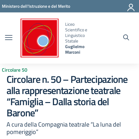
Vai ai contenuti
Vai al menu di navigazione
Vai al footer
Ministero dell'Istruzione e del Merito
Liceo
Scientifico e
Linguistico
Statale
Guglielmo
Marconi
Circolare 50
Circolare n. 50 – Partecipazione
alla rappresentazione teatrale
“Famiglia – Dalla storia del
Barone”
A cura della Compagnia teatrale “La luna del
pomeriggio”