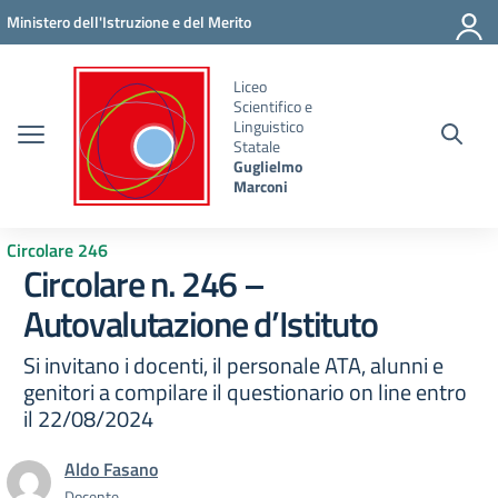
Vai ai contenuti
Vai al menu di navigazione
Vai al footer
Ministero dell'Istruzione e del Merito
Liceo
Scientifico e
Linguistico
Statale
Guglielmo
Marconi
Circolare 246
Circolare n. 246 –
Autovalutazione d’Istituto
Si invitano i docenti, il personale ATA, alunni e
genitori a compilare il questionario on line entro
il 22/08/2024
Aldo Fasano
Docente