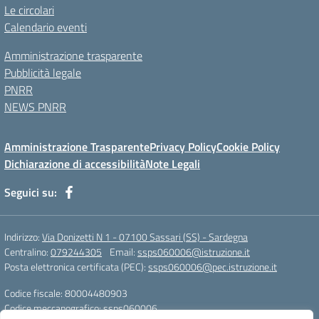
Le circolari
Calendario eventi
Amministrazione trasparente
Pubblicità legale
PNRR
NEWS PNRR
Amministrazione Trasparente
Privacy Policy
Cookie Policy
Dichiarazione di accessibilità
Note Legali
Seguici su:
Indirizzo:
Via Donizetti N 1 - 07100 Sassari (SS) - Sardegna
Centralino:
079244305
Email:
ssps060006@istruzione.it
Posta elettronica certificata (PEC):
ssps060006@pec.istruzione.it
Codice fiscale: 80004480903
Codice meccanografico:
ssps060006