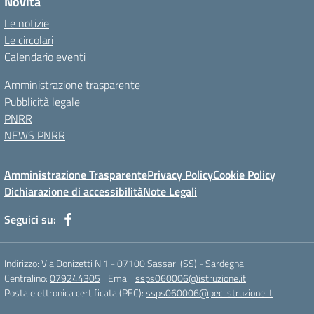
Novità
Le notizie
Le circolari
Calendario eventi
Amministrazione trasparente
Pubblicità legale
PNRR
NEWS PNRR
Amministrazione Trasparente
Privacy Policy
Cookie Policy
Dichiarazione di accessibilità
Note Legali
Seguici su:
Indirizzo:
Via Donizetti N 1 - 07100 Sassari (SS) - Sardegna
Centralino:
079244305
Email:
ssps060006@istruzione.it
Posta elettronica certificata (PEC):
ssps060006@pec.istruzione.it