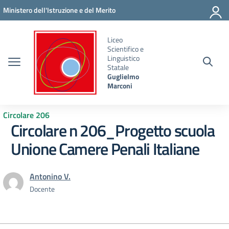
Vai ai contenuti
Vai al menu di navigazione
Vai al footer
Ministero dell'Istruzione e del Merito
Liceo
Scientifico e
Linguistico
Statale
Guglielmo
Marconi
Circolare 206
Circolare n 206_Progetto scuola
Unione Camere Penali Italiane
Antonino V.
Docente