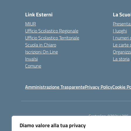
Link Esterni
La Scuo
MIUR
Presenta
Ufficio Scolastico Regionale
I luoghi
Ufficio Scolastico Territoriale
I numeri 
Scuola in Chiaro
Le carte 
Iscrizioni On Line
Organizz
Invalsi
La storia
Comune
Amministrazione Trasparente
Privacy Policy
Cookie Po
Centralino:
079244305
Diamo valore alla tua privacy