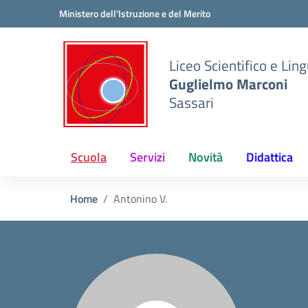
Vai ai contenuti
Vai al menu di navigazione
Vai al footer
Ministero dell'Istruzione e del Merito
Liceo Scientifico e Ling
Guglielmo Marconi
Sassari
Scuola
Servizi
Novità
Didattica
Home
Antonino V.