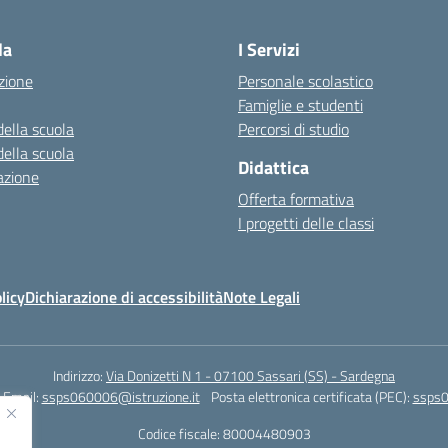
la
I Servizi
zione
Personale scolastico
Famiglie e studenti
della scuola
Percorsi di studio
della scuola
Didattica
azione
Offerta formativa
I progetti delle classi
licy
Dichiarazione di accessibilità
Note Legali
Indirizzo:
Via Donizetti N 1 - 07100 Sassari (SS) - Sardegna
Email:
ssps060006@istruzione.it
Posta elettronica certificata (PEC):
ssps0
Codice fiscale: 80004480903