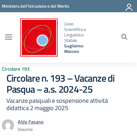
Vai ai contenuti
Vai al menu di navigazione
Vai al footer
Ministero dell'Istruzione e del Merito
Liceo
Scientifico e
Linguistico
Statale
Guglielmo
Marconi
Circolare 193
Circolare n. 193 – Vacanze di
Pasqua – a.s. 2024-25
Vacanze pasquali e sospensione attività
didattica 2 maggio 2025
Aldo Fasano
Docente