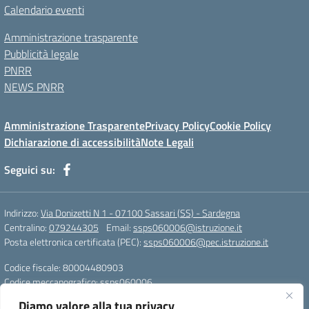
Calendario eventi
Amministrazione trasparente
Pubblicità legale
PNRR
NEWS PNRR
Amministrazione Trasparente
Privacy Policy
Cookie Policy
Dichiarazione di accessibilità
Note Legali
Seguici su:
Indirizzo:
Via Donizetti N 1 - 07100 Sassari (SS) - Sardegna
Centralino:
079244305
Email:
ssps060006@istruzione.it
Posta elettronica certificata (PEC):
ssps060006@pec.istruzione.it
Codice fiscale: 80004480903
Codice meccanografico:
ssps060006
Codice Indice delle Pubbliche Amministrazioni (IPA): istsc_ssps060006
Diamo valore alla tua privacy