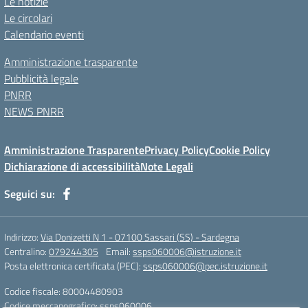
Le notizie
Le circolari
Calendario eventi
Amministrazione trasparente
Pubblicità legale
PNRR
NEWS PNRR
Amministrazione Trasparente
Privacy Policy
Cookie Policy
Dichiarazione di accessibilità
Note Legali
Seguici su:
Indirizzo:
Via Donizetti N 1 - 07100 Sassari (SS) - Sardegna
Centralino:
079244305
Email:
ssps060006@istruzione.it
Posta elettronica certificata (PEC):
ssps060006@pec.istruzione.it
Codice fiscale: 80004480903
Codice meccanografico:
ssps060006