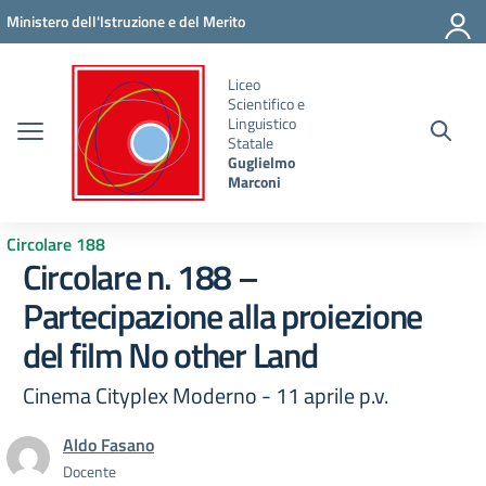
Vai ai contenuti
Vai al menu di navigazione
Vai al footer
Ministero dell'Istruzione e del Merito
Liceo
Scientifico e
Linguistico
Statale
Guglielmo
Marconi
Circolare 188
Circolare n. 188 –
Partecipazione alla proiezione
del film No other Land
Cinema Cityplex Moderno - 11 aprile p.v.
Aldo Fasano
Docente