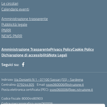
Le circolari
Calendario eventi
Amministrazione trasparente
Pubblicità legale
PNRR
NEWS PNRR
Amministrazione Trasparente
Privacy Policy
Cookie Policy
Dichiarazione di accessibilità
Note Legali
Seguici su:
Indirizzo:
Via Donizetti N 1 - 07100 Sassari (SS) - Sardegna
Centralino:
079244305
Email:
ssps060006@istruzione.it
Posta elettronica certificata (PEC):
ssps060006@pec.istruzione.it
Codice fiscale: 80004480903
Codice meccanografico:
ssps060006