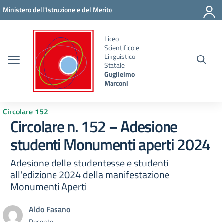
Vai ai contenuti
Vai al menu di navigazione
Vai al footer
Ministero dell'Istruzione e del Merito
Liceo
Scientifico e
Linguistico
Statale
Guglielmo
Marconi
Circolare 152
Circolare n. 152 – Adesione
studenti Monumenti aperti 2024
Adesione delle studentesse e studenti
all'edizione 2024 della manifestazione
Monumenti Aperti
Aldo Fasano
Docente