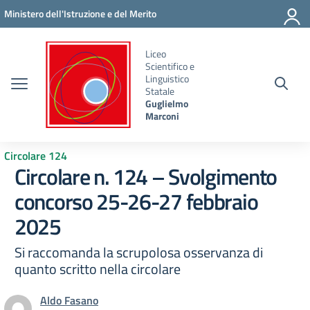
Vai ai contenuti
Vai al menu di navigazione
Vai al footer
Ministero dell'Istruzione e del Merito
Liceo
Scientifico e
Linguistico
Statale
Guglielmo
Marconi
Circolare 124
Circolare n. 124 – Svolgimento
concorso 25-26-27 febbraio
2025
Si raccomanda la scrupolosa osservanza di
quanto scritto nella circolare
Aldo Fasano