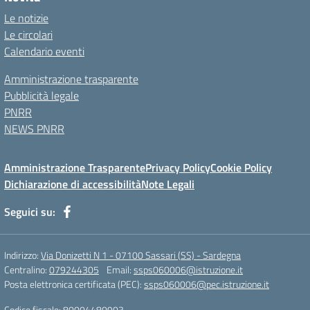
Le notizie
Le circolari
Calendario eventi
Amministrazione trasparente
Pubblicità legale
PNRR
NEWS PNRR
Amministrazione Trasparente
Privacy Policy
Cookie Policy
Dichiarazione di accessibilità
Note Legali
Seguici su:
Indirizzo:
Via Donizetti N 1 - 07100 Sassari (SS) - Sardegna
Centralino:
079244305
Email:
ssps060006@istruzione.it
Posta elettronica certificata (PEC):
ssps060006@pec.istruzione.it
Codice fiscale: 80004480903