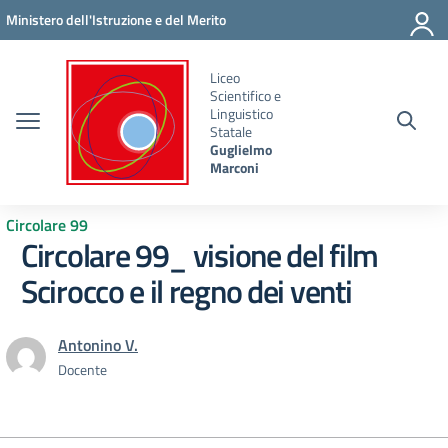
Vai ai contenuti
Vai al menu di navigazione
Vai al footer
Ministero dell'Istruzione e del Merito
Liceo
Scientifico e
Linguistico
Statale
Guglielmo
Marconi
Circolare 99
Circolare 99_ visione del film
Scirocco e il regno dei venti
Antonino V.
Docente