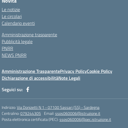
Novità
Le notizie
Le circolari
Calendario eventi
Amministrazione trasparente
Pubblicità legale
PNRR
NEWS PNRR
Amministrazione Trasparente
Privacy Policy
Cookie Policy
Dichiarazione di accessibilità
Note Legali
Seguici su:
Indirizzo:
Via Donizetti N 1 - 07100 Sassari (SS) - Sardegna
Centralino:
079244305
Email:
ssps060006@istruzione.it
Posta elettronica certificata (PEC):
ssps060006@pec.istruzione.it