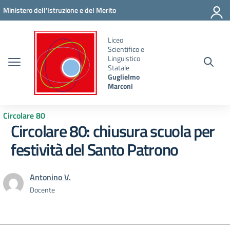
Vai ai contenuti
Vai al menu di navigazione
Vai al footer
Ministero dell'Istruzione e del Merito
Liceo
Scientifico e
Linguistico
Statale
Guglielmo
Marconi
Circolare 80
Circolare 80: chiusura scuola per
festività del Santo Patrono
Antonino V.
Docente