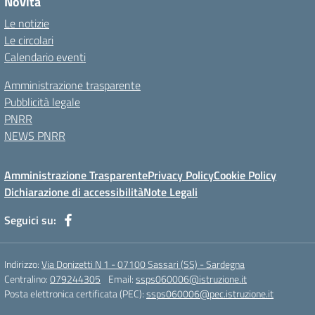
Novità
Le notizie
Le circolari
Calendario eventi
Amministrazione trasparente
Pubblicità legale
PNRR
NEWS PNRR
Amministrazione Trasparente
Privacy Policy
Cookie Policy
Dichiarazione di accessibilità
Note Legali
Seguici su:
Indirizzo:
Via Donizetti N 1 - 07100 Sassari (SS) - Sardegna
Centralino:
079244305
Email:
ssps060006@istruzione.it
Posta elettronica certificata (PEC):
ssps060006@pec.istruzione.it