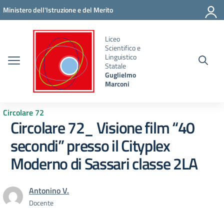
Vai ai contenuti
Vai al menu di navigazione
Vai al footer
Ministero dell'Istruzione e del Merito
Liceo
Scientifico e
Linguistico
Statale
Guglielmo
Marconi
Circolare 72
Circolare 72_ Visione film “40
secondi” presso il Cityplex
Moderno di Sassari classe 2LA
Antonino V.
Docente