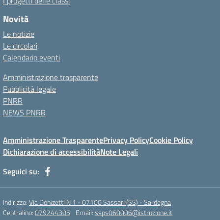
I progetti delle classi
Novità
Le notizie
Le circolari
Calendario eventi
Amministrazione trasparente
Pubblicità legale
PNRR
NEWS PNRR
Amministrazione Trasparente
Privacy Policy
Cookie Policy
Dichiarazione di accessibilità
Note Legali
Seguici su:
Indirizzo:
Via Donizetti N 1 - 07100 Sassari (SS) - Sardegna
Centralino:
079244305
Email:
ssps060006@istruzione.it