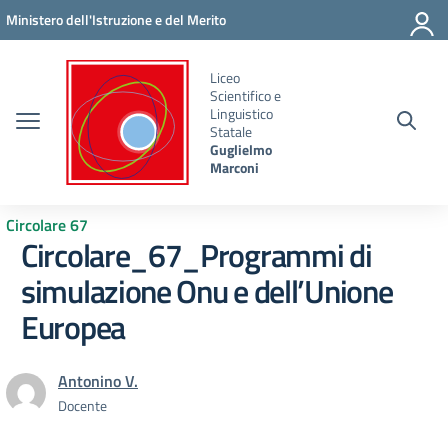
Vai ai contenuti
Vai al menu di navigazione
Vai al footer
Ministero dell'Istruzione e del Merito
Liceo
Scientifico e
Linguistico
Statale
Guglielmo
Marconi
Circolare 67
Circolare_67_Programmi di
simulazione Onu e dell’Unione
Europea
Antonino V.
Docente