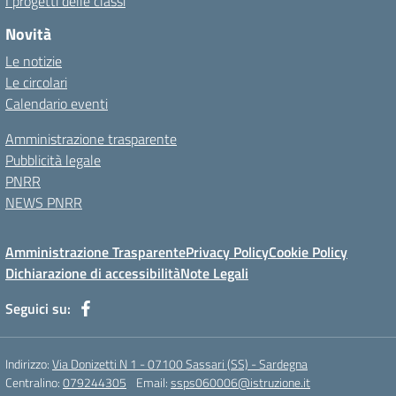
I progetti delle classi
Novità
Le notizie
Le circolari
Calendario eventi
Amministrazione trasparente
Pubblicità legale
PNRR
NEWS PNRR
Amministrazione Trasparente
Privacy Policy
Cookie Policy
Dichiarazione di accessibilità
Note Legali
Seguici su:
Indirizzo:
Via Donizetti N 1 - 07100 Sassari (SS) - Sardegna
Centralino:
079244305
Email:
ssps060006@istruzione.it