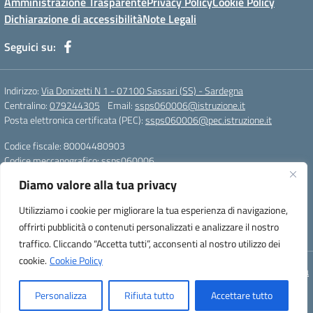
Amministrazione Trasparente
Privacy Policy
Cookie Policy
Dichiarazione di accessibilità
Note Legali
Seguici su:
Indirizzo:
Via Donizetti N 1 - 07100 Sassari (SS) - Sardegna
Centralino:
079244305
Email:
ssps060006@istruzione.it
Posta elettronica certificata (PEC):
ssps060006@pec.istruzione.it
Codice fiscale: 80004480903
Codice meccanografico:
ssps060006
Codice Indice delle Pubbliche Amministrazioni (IPA): istsc_ssps060006
Diamo valore alla tua privacy
Codice unico di fatturazione (CUF): UFZDAC
Utilizziamo i cookie per migliorare la tua esperienza di navigazione,
TU - 522 - 0316743 LS G. MARCONI SS IBAN
offrirti pubblicità o contenuti personalizzati e analizzare il nostro
IT72S0101517208000070058412
traffico. Cliccando “Accetta tutti”, acconsenti al nostro utilizzo dei
cookie.
Cookie Policy
Concept & Design by Designers Italia
Personalizza
Rifiuta tutto
Accettare tutto