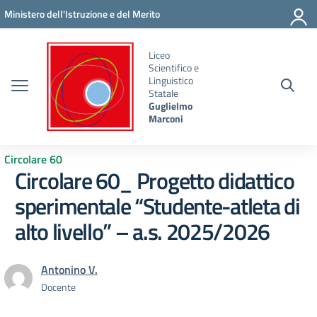
Vai ai contenuti
Vai al menu di navigazione
Vai al footer
Ministero dell'Istruzione e del Merito
Liceo
Scientifico e
Linguistico
Statale
Guglielmo
Marconi
Circolare 60
Circolare 60_ Progetto didattico
sperimentale “Studente-atleta di
alto livello” – a.s. 2025/2026
Antonino V.
Docente