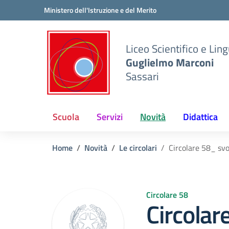
Vai ai contenuti
Vai al menu di navigazione
Vai al footer
Ministero dell'Istruzione e del Merito
Liceo Scientifico e Ling
Guglielmo Marconi
Sassari
Scuola
Servizi
Novità
Didattica
Home
Novità
Le circolari
Circolare 58_ svo
Circolare 58
Circolar