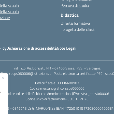
della scuola
Percorsi di studio
della scuola
Didattica
azione
Offerta formativa
I progetti delle classi
licy
Dichiarazione di accessibilità
Note Legali
Indirizzo:
Via Donizetti N 1 - 07100 Sassari (SS) - Sardegna
Email:
ssps060006@istruzione.it
Posta elettronica certificata (PEC):
ssps0
Codice fiscale: 80004480903
Codice meccanografico:
ssps060006
,
Codice Indice delle Pubbliche Amministrazioni (IPA): istsc_ssps060006
Codice unico di fatturazione (CUF): UFZDAC
 - 522 - 0316743 LS G. MARCONI SS IBAN IT72S0101517208000070058