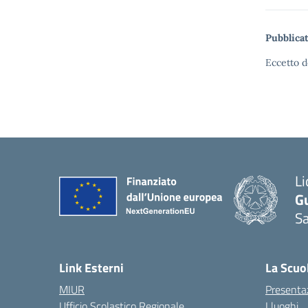
Pubblicat
Eccetto d
Li
G
Sa
Link Esterni
La Scuo
MIUR
Presenta
Ufficio Scolastico Regionale
I luoghi