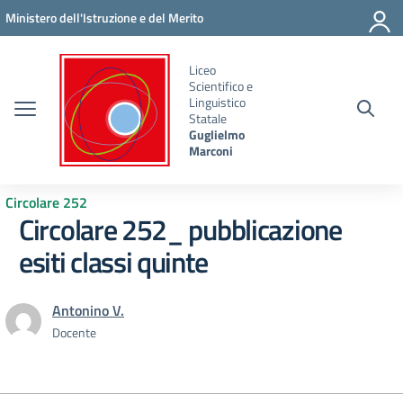
Vai ai contenuti
Vai al menu di navigazione
Vai al footer
Ministero dell'Istruzione e del Merito
Liceo
Scientifico e
Linguistico
Statale
Guglielmo
Marconi
Circolare 252
Circolare 252_ pubblicazione
esiti classi quinte
Antonino V.
Docente