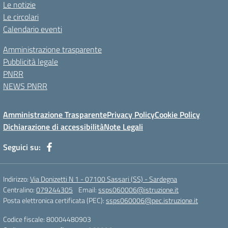
Le notizie
Le circolari
Calendario eventi
Amministrazione trasparente
Pubblicità legale
PNRR
NEWS PNRR
Amministrazione Trasparente
Privacy Policy
Cookie Policy
Dichiarazione di accessibilità
Note Legali
Seguici su:
Indirizzo:
Via Donizetti N 1 - 07100 Sassari (SS) - Sardegna
Centralino:
079244305
Email:
ssps060006@istruzione.it
Posta elettronica certificata (PEC):
ssps060006@pec.istruzione.it
Codice fiscale: 80004480903