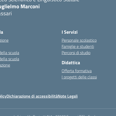
uglielmo Marconi
ssari
la
I Servizi
zione
Personale scolastico
Famiglie e studenti
della scuola
Percorsi di studio
della scuola
Didattica
azione
Offerta formativa
I progetti delle classi
licy
Dichiarazione di accessibilità
Note Legali