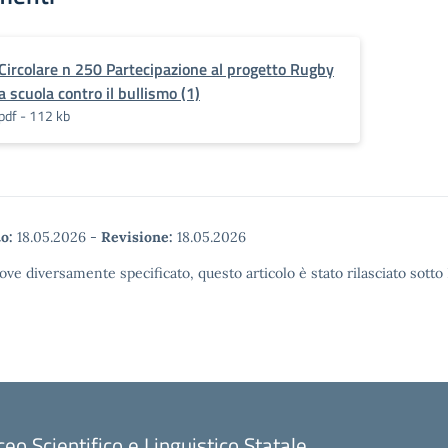
Circolare n 250 Partecipazione al progetto Rugby
a scuola contro il bullismo (1)
pdf - 112 kb
o:
18.05.2026
-
Revisione:
18.05.2026
ove diversamente specificato, questo articolo è stato rilasciato sott
ceo Scientifico e Linguistico Statale