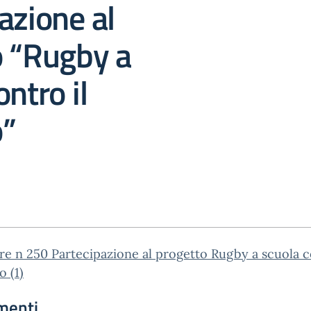
azione al
o “Rugby a
ntro il
o”
re n 250 Partecipazione al progetto Rugby a scuola c
o (1)
menti