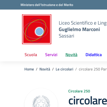
Vai ai contenuti
Vai al menu di navigazione
Vai al footer
Ministero dell'Istruzione e del Merito
Liceo Scientifico e Ling
Guglielmo Marconi
Sassari
Scuola
Servizi
Novità
Didattica
Home
Novità
Le circolari
circolare 250 Par
Circolare 250
circolar