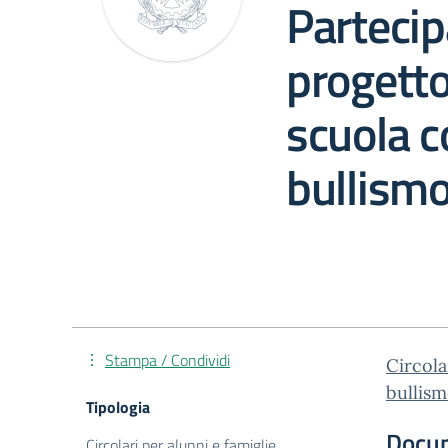
Partecip
progett
scuola co
bullism
Stampa / Condividi
Circola
bullism
Tipologia
Docu
Circolari per alunni e famiglie