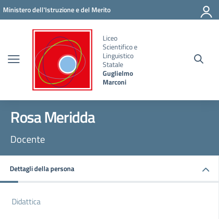
Vai ai contenuti
Vai al menu di navigazione
Vai al footer
Ministero dell'Istruzione e del Merito
Liceo
Scientifico e
Linguistico
Statale
Guglielmo
Marconi
Rosa Meridda
Docente
Dettagli della persona
Didattica