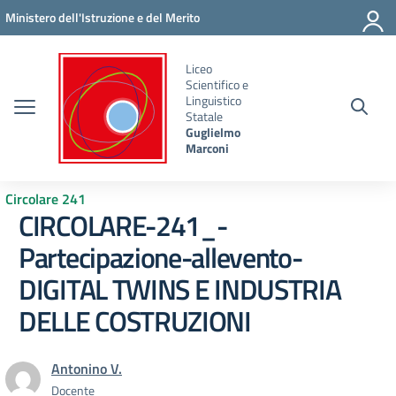
Vai ai contenuti
Vai al menu di navigazione
Vai al footer
Ministero dell'Istruzione e del Merito
Liceo
Scientifico e
Linguistico
Statale
Guglielmo
Marconi
Circolare 241
CIRCOLARE-241_-
Partecipazione-allevento-
DIGITAL TWINS E INDUSTRIA
DELLE COSTRUZIONI
Antonino V.
Docente