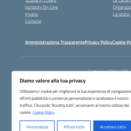
Scuola in Chiaro
Le carte 
Iscrizioni On Line
Organizz
Invalsi
La storia
Comune
Amministrazione Trasparente
Privacy Policy
Cookie Po
Centralino:
079244305
Diamo valore alla tua privacy
Utilizziamo i cookie per migliorare la tua esperienza di navigazione
offrirti pubblicità o contenuti personalizzati e analizzare il nostro
traffico. Cliccando “Accetta tutti”, acconsenti al nostro utilizzo dei
TU
cookie.
Cookie Policy
Personalizza
Rifiuta tutto
Accettare tutto