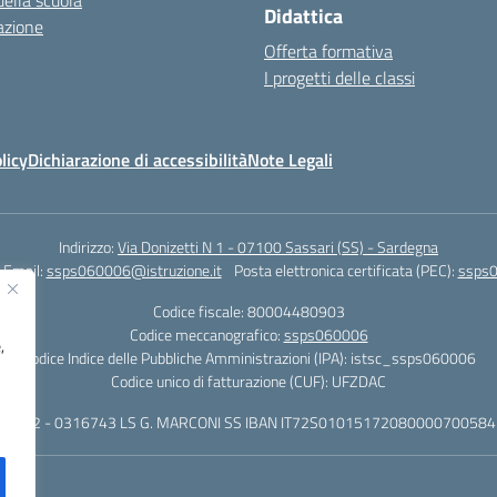
della scuola
Didattica
azione
Offerta formativa
I progetti delle classi
licy
Dichiarazione di accessibilità
Note Legali
Indirizzo:
Via Donizetti N 1 - 07100 Sassari (SS) - Sardegna
Email:
ssps060006@istruzione.it
Posta elettronica certificata (PEC):
ssps0
Codice fiscale: 80004480903
Codice meccanografico:
ssps060006
,
Codice Indice delle Pubbliche Amministrazioni (IPA): istsc_ssps060006
Codice unico di fatturazione (CUF): UFZDAC
 - 522 - 0316743 LS G. MARCONI SS IBAN IT72S0101517208000070058