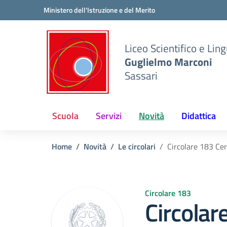
Vai ai contenuti
Vai al menu di navigazione
Vai al footer
Ministero dell'Istruzione e del Merito
Liceo Scientifico e Ling
Guglielmo Marconi
Sassari
Scuola
Servizi
Novità
Didattica
Home
Novità
Le circolari
Circolare 183 Cer
Circolare 183
Circolar