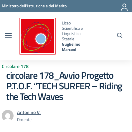
Vai ai contenuti
Vai al menu di navigazione
Vai al footer
Ministero dell'Istruzione e del Merito
Liceo
Scientifico e
Linguistico
Statale
Guglielmo
Marconi
Circolare 178
circolare 178_Avvio Progetto
P.T.O.F. “TECH SURFER – Riding
the Tech Waves
Antonino V.
Docente