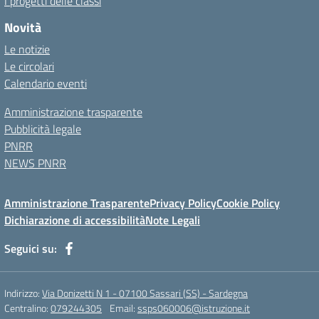
I progetti delle classi
Novità
Le notizie
Le circolari
Calendario eventi
Amministrazione trasparente
Pubblicità legale
PNRR
NEWS PNRR
Amministrazione Trasparente
Privacy Policy
Cookie Policy
Dichiarazione di accessibilità
Note Legali
Seguici su:
Indirizzo:
Via Donizetti N 1 - 07100 Sassari (SS) - Sardegna
Centralino:
079244305
Email:
ssps060006@istruzione.it