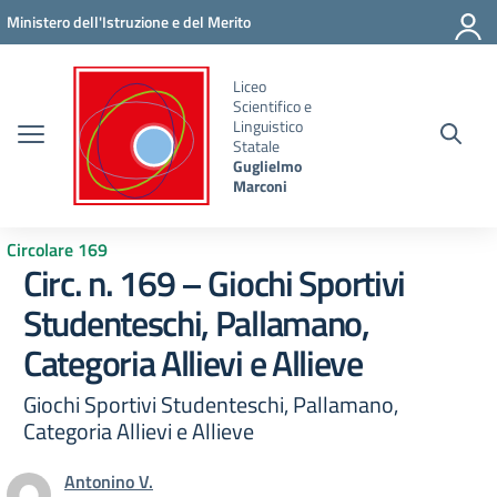
Vai ai contenuti
Vai al menu di navigazione
Vai al footer
Ministero dell'Istruzione e del Merito
Liceo
Scientifico e
Linguistico
Statale
Guglielmo
Marconi
Circolare 169
Circ. n. 169 – Giochi Sportivi
Studenteschi, Pallamano,
Categoria Allievi e Allieve
Giochi Sportivi Studenteschi, Pallamano,
Categoria Allievi e Allieve
Antonino V.