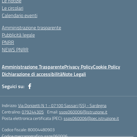
Le notizie
Le circolari
Calendario eventi
Amministrazione trasparente
Pubblicità legale
PNRR
NEWS PNRR
Amministrazione Trasparente
Privacy Policy
Cookie Policy
Dichiarazione di accessibilità
Note Legali
Seguici su:
Indirizzo:
Via Donizetti N 1 - 07100 Sassari (SS) - Sardegna
Centralino:
079244305
Email:
ssps060006@istruzione.it
Posta elettronica certificata (PEC):
ssps060006@pec.istruzione.it
Codice fiscale: 80004480903
Codice meccanografico:
ssps060006