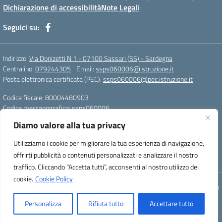
Dichiarazione di accessibilità
Note Legali
Seguici su:
Indirizzo:
Via Donizetti N 1 - 07100 Sassari (SS) - Sardegna
Centralino:
079244305
Email:
ssps060006@istruzione.it
Posta elettronica certificata (PEC):
ssps060006@pec.istruzione.it
Codice fiscale: 80004480903
Codice meccanografico:
ssps060006
Codice Indice delle Pubbliche Amministrazioni (IPA): istsc_ssps060006
Diamo valore alla tua privacy
Codice unico di fatturazione (CUF): UFZDAC
Utilizziamo i cookie per migliorare la tua esperienza di navigazione,
TU - 522 - 0316743 LS G. MARCONI SS IBAN
offrirti pubblicità o contenuti personalizzati e analizzare il nostro
IT72S0101517208000070058412
traffico. Cliccando “Accetta tutti”, acconsenti al nostro utilizzo dei
cookie.
Cookie Policy
Concept & Design by Designers Italia
Personalizza
Rifiuta tutto
Accettare tutto