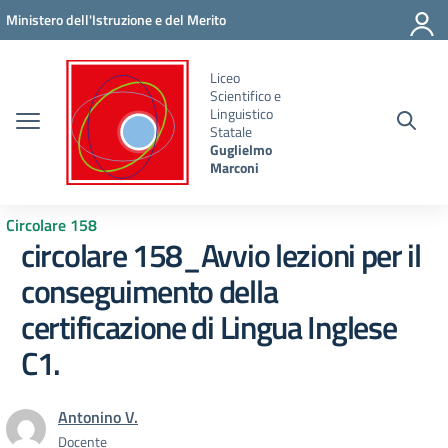
Vai ai contenuti
Vai al menu di navigazione
Vai al footer
Ministero dell'Istruzione e del Merito
Liceo
Scientifico e
Linguistico
Statale
Guglielmo
Marconi
Circolare 158
circolare 158_Avvio lezioni per il
conseguimento della
certificazione di Lingua Inglese
C1.
Antonino V.
Docente