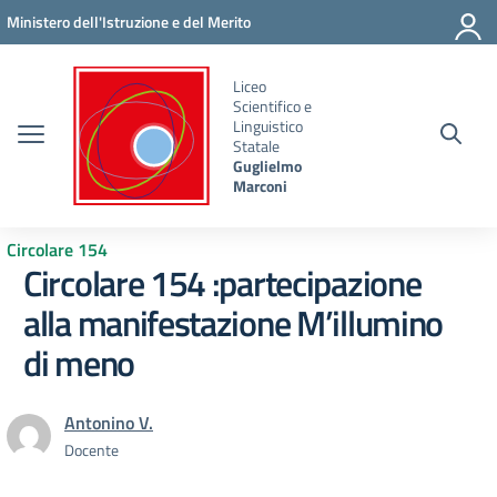
Vai ai contenuti
Vai al menu di navigazione
Vai al footer
Ministero dell'Istruzione e del Merito
Liceo
Scientifico e
Linguistico
Statale
Guglielmo
Marconi
Circolare 154
Circolare 154 :partecipazione
alla manifestazione M’illumino
di meno
Antonino V.
Docente