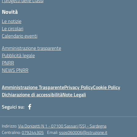
I progetti delle classi
Novità
Le notizie
Le circolari
Calendario eventi
Amministrazione trasparente
Pubblicità legale
PNRR
NEWS PNRR
Amministrazione Trasparente
Privacy Policy
Cookie Policy
Dichiarazione di accessibilità
Note Legali
Seguici su:
Indirizzo:
Via Donizetti N 1 - 07100 Sassari (SS) - Sardegna
Centralino:
079244305
Email:
ssps060006@istruzione.it