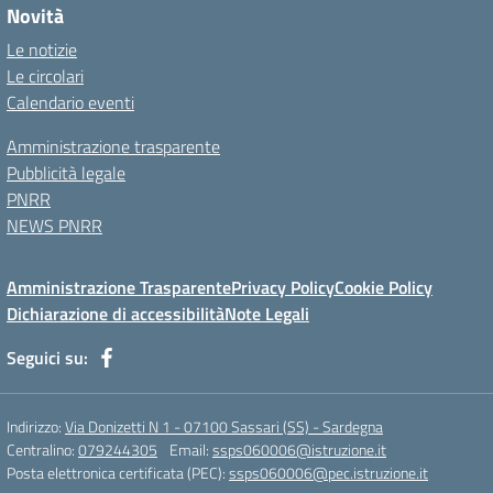
Novità
Le notizie
Le circolari
Calendario eventi
Amministrazione trasparente
Pubblicità legale
PNRR
NEWS PNRR
Amministrazione Trasparente
Privacy Policy
Cookie Policy
Dichiarazione di accessibilità
Note Legali
Seguici su:
Indirizzo:
Via Donizetti N 1 - 07100 Sassari (SS) - Sardegna
Centralino:
079244305
Email:
ssps060006@istruzione.it
Posta elettronica certificata (PEC):
ssps060006@pec.istruzione.it