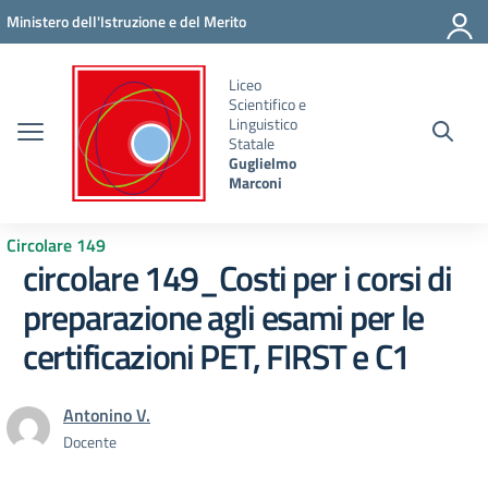
Vai ai contenuti
Vai al menu di navigazione
Vai al footer
Ministero dell'Istruzione e del Merito
Liceo
Scientifico e
Linguistico
Statale
Guglielmo
Marconi
Circolare 149
circolare 149_Costi per i corsi di
preparazione agli esami per le
certificazioni PET, FIRST e C1
Antonino V.
Docente