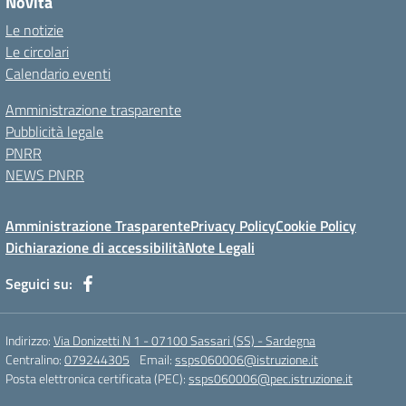
Novità
Le notizie
Le circolari
Calendario eventi
Amministrazione trasparente
Pubblicità legale
PNRR
NEWS PNRR
Amministrazione Trasparente
Privacy Policy
Cookie Policy
Dichiarazione di accessibilità
Note Legali
Seguici su:
Indirizzo:
Via Donizetti N 1 - 07100 Sassari (SS) - Sardegna
Centralino:
079244305
Email:
ssps060006@istruzione.it
Posta elettronica certificata (PEC):
ssps060006@pec.istruzione.it