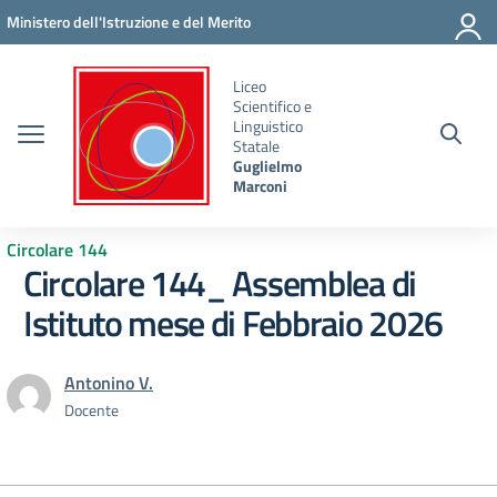
Vai ai contenuti
Vai al menu di navigazione
Vai al footer
Ministero dell'Istruzione e del Merito
Liceo
Scientifico e
Linguistico
Statale
Guglielmo
Marconi
Circolare 144
Circolare 144_ Assemblea di
Istituto mese di Febbraio 2026
Antonino V.
Docente