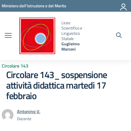
Vai ai contenuti
Vai al menu di navigazione
Vai al footer
Ministero dell'Istruzione e del Merito
Liceo
Scientifico e
Linguistico
Statale
Guglielmo
Marconi
Circolare 143
Circolare 143_ sospensione
attività didattica martedi 17
febbraio
Antonino V.
Docente