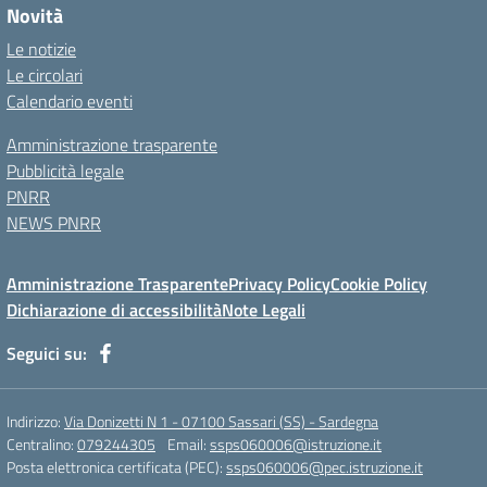
Novità
Le notizie
Le circolari
Calendario eventi
Amministrazione trasparente
Pubblicità legale
PNRR
NEWS PNRR
Amministrazione Trasparente
Privacy Policy
Cookie Policy
Dichiarazione di accessibilità
Note Legali
Seguici su:
Indirizzo:
Via Donizetti N 1 - 07100 Sassari (SS) - Sardegna
Centralino:
079244305
Email:
ssps060006@istruzione.it
Posta elettronica certificata (PEC):
ssps060006@pec.istruzione.it