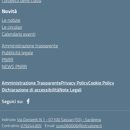
I progetti delle classi
Novità
Le notizie
Le circolari
Calendario eventi
Amministrazione trasparente
Pubblicità legale
PNRR
NEWS PNRR
Amministrazione Trasparente
Privacy Policy
Cookie Policy
Dichiarazione di accessibilità
Note Legali
Seguici su:
Indirizzo:
Via Donizetti N 1 - 07100 Sassari (SS) - Sardegna
Centralino:
079244305
Email:
ssps060006@istruzione.it