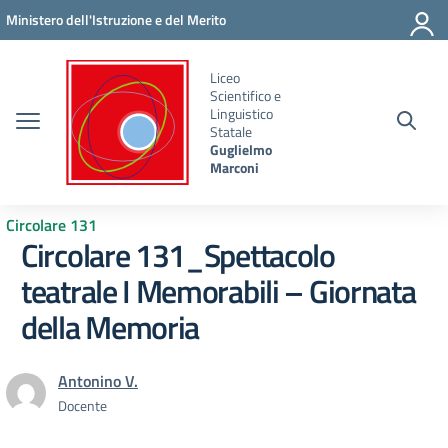
Vai ai contenuti
Vai al menu di navigazione
Vai al footer
Ministero dell'Istruzione e del Merito
Liceo
Scientifico e
Linguistico
Statale
Guglielmo
Marconi
Circolare 131
Circolare 131_Spettacolo
teatrale I Memorabili – Giornata
della Memoria
Antonino V.
Docente