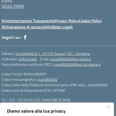
PNRR
NEWS PNRR
Amministrazione Trasparente
Privacy Policy
Cookie Policy
Dichiarazione di accessibilità
Note Legali
Seguici su:
Indirizzo:
Via Donizetti N 1 - 07100 Sassari (SS) - Sardegna
Centralino:
079244305
Email:
ssps060006@istruzione.it
Posta elettronica certificata (PEC):
ssps060006@pec.istruzione.it
Codice fiscale: 80004480903
Codice meccanografico:
ssps060006
Codice Indice delle Pubbliche Amministrazioni (IPA): istsc_ssps060006
Codice unico di fatturazione (CUF): UFZDAC
TU - 522 - 0316743 LS G. MARCONI SS IBAN
IT72S0101517208000070058412
Diamo valore alla tua privacy