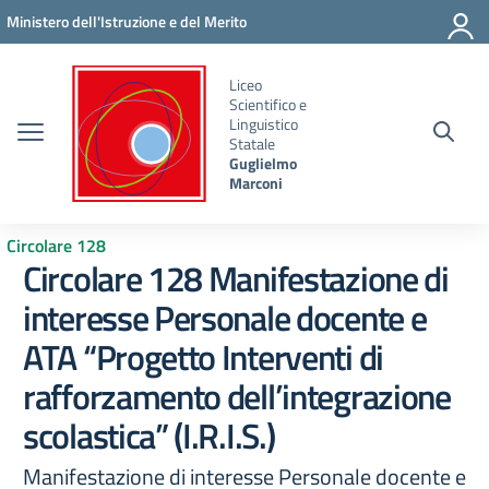
Vai ai contenuti
Vai al menu di navigazione
Vai al footer
Ministero dell'Istruzione e del Merito
Liceo
Scientifico e
Linguistico
Statale
Guglielmo
Marconi
Circolare 128
Circolare 128 Manifestazione di
interesse Personale docente e
ATA “Progetto Interventi di
rafforzamento dell’integrazione
scolastica” (I.R.I.S.)
Manifestazione di interesse Personale docente e