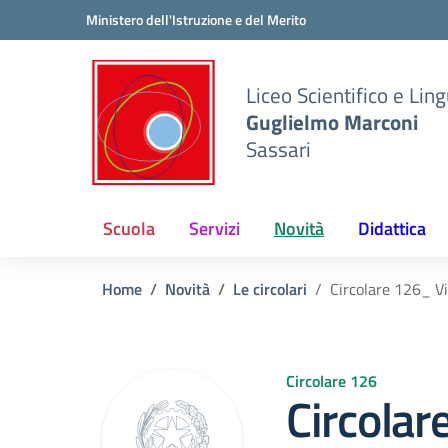
Vai ai contenuti
Vai al menu di navigazione
Vai al footer
Ministero dell'Istruzione e del Merito
Liceo Scientifico e Ling
Guglielmo Marconi
Sassari
Scuola
Servizi
Novità
Didattica
Home
Novità
Le circolari
Circolare 126_ V
Circolare 126
Circolar