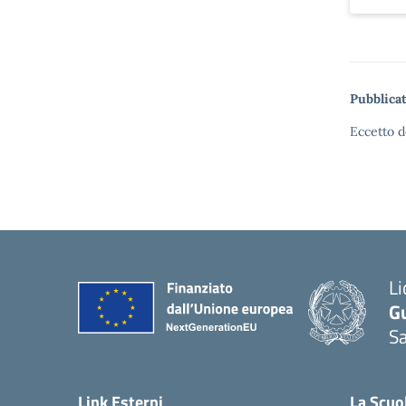
Pubblicat
Eccetto d
Li
G
Sa
Link Esterni
La Scuo