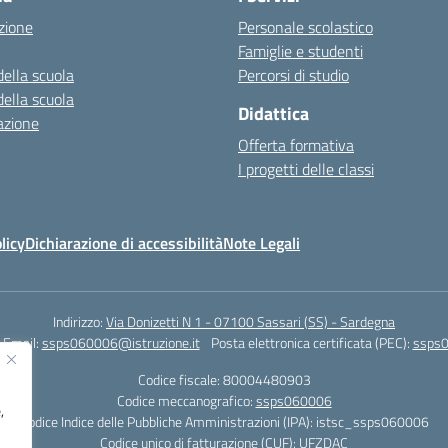
zione
Personale scolastico
Famiglie e studenti
della scuola
Percorsi di studio
della scuola
Didattica
azione
Offerta formativa
I progetti delle classi
licy
Dichiarazione di accessibilità
Note Legali
Indirizzo:
Via Donizetti N 1 - 07100 Sassari (SS) - Sardegna
Email:
ssps060006@istruzione.it
Posta elettronica certificata (PEC):
ssps0
Codice fiscale: 80004480903
Codice meccanografico:
ssps060006
,
Codice Indice delle Pubbliche Amministrazioni (IPA): istsc_ssps060006
Codice unico di fatturazione (CUF): UFZDAC