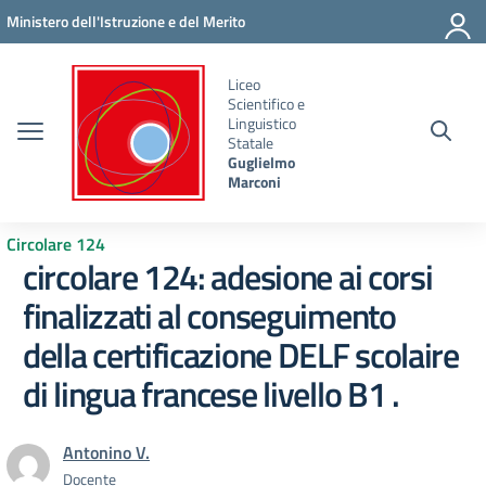
Vai ai contenuti
Vai al menu di navigazione
Vai al footer
Ministero dell'Istruzione e del Merito
Liceo
Scientifico e
Linguistico
Statale
Guglielmo
Marconi
Circolare 124
circolare 124: adesione ai corsi
finalizzati al conseguimento
della certificazione DELF scolaire
di lingua francese livello B1 .
Antonino V.
Docente